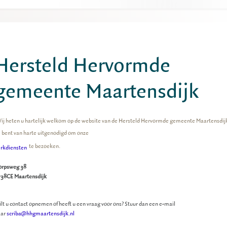
Hersteld Hervormde
gemeente Maartensdijk
ij heten u hartelijk welkom op de website van de Hersteld Hervormde gemeente Maartensdij
 bent van harte uitgenodigd om onze
te bezoeken.
rkdiensten
orpsweg 38
38CE Maartensdijk
lt u contact opnemen of heeft u een vraag voor ons? Stuur dan een e-mail
aar
scriba@hhgmaartensdijk.nl