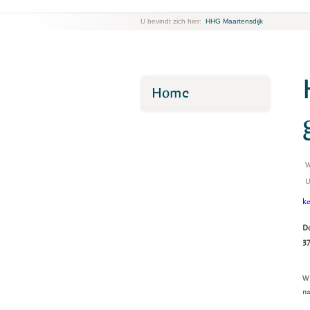
U bevindt zich hier:
HHG Maartensdijk
Home
W
U
ke
D
37
Wi
n