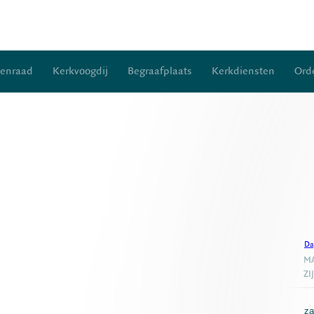
kenraad
Kerkvoogdij
Begraafplaats
Kerkdiensten
Orde
Da
MA
ZI
za