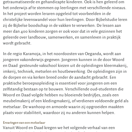
getraumatiseerde en gehandicapte kinderen. Ook is hen geleerd om
het onderwijs af te stemmen op leerlingen met verschillende niveaus.
In het project worden leraren opgeleid tot voorbeelden in de
christelijke levenswandel voor hun leerlingen. Door Bijbelstudie leren
zij de Bijbelse boodschap in de vakken te verwerken. De lessen aan
meer dan 400 kinderen zorgen er ook voor dat in vele gezinnen het
geleerde over landbouw, samenwerken, en samenleven in praktijk
wordt gebracht.
In de regio Karamoja, in het noordoosten van Oeganda, wordt aan
jongeren vakonderwijs gegeven. Jongeren kunnen in de door Woord
en Daad gesteunde vakschool kiezen uit de opleidingen kleermakerij,
imkerij, techniek, metselen en houtbewerking. De opleidingen zijn in
de dorpen en via kerken breed onder de aandacht gebracht. Een
praktische beroepsopleiding is essentieel voor jongeren om een
zelfstandig bestaan op te bouwen. Verschillende oud-studenten die
Woord en Daad volgde hebben nu bloeiende bedrijfjes, zoals een
meubelmakerij of een kledingmakerij, of verdienen voldoende geld als
metselaar. De wanhoop en armoede waarin zij opgroeiden maakten
plaats voor stabiliteit, waardoor zij nu anderen kunnen helpen.
Ervaringen van een metselaar
Vanuit Woord en Daad kregen we het volgende verhaal van een