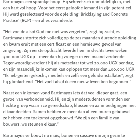
Bartimayos een sprankje hoop. Hij schreef zich onmiddellijk in, met
een hart vol hoop. Voor het eerst geloofde iemand in zijn potentieel.
Hij werd geselecteerd voor de opleiding ‘Bricklaying and Concrete
Practice’ (BCP) – en alles veranderde.
"Het voelde alsof God me niet was vergeten", zegt hij zachtjes.
Bartimayos stortte zich volledig op de zes maanden durende opleiding
en kwam eruit met een certificaat en een hernieuwd gevoel van
zingeving. Zijn eerste opdracht leverde hem in slechts twee weken
300.000 UGX op – meer dan hij vroeger in een maand verdiende.
Tegenwoordig verdient hij als metselaar tot wel 20.000 UGX per dag,
en zijn maandelijks inkomen kan oplopen tot meer dan 400.000 UGX.
"Ik heb geiten gekocht, meubels en zelfs een geluidsinstallatie", zegt
hij glimlachend. "Het voelt alsof ik een nieuw leven ben begonnen."
Naast een inkomen vond Bartimayos iets dat veel dieper gaat: een
gevoel van verbondenheid. Hij en zijn medestudenten vormden een
hechte groep waarin ze gereedschap, klussen en aanmoedigingen met
elkaar deelden. Samen hebben ze meer dan alleen muren gebouwd –
ze hebben een toekomst opgebouwd."We zijn een familie van
bouwers, we steunen elkaar."
Bartimayos verbouwt nu maïs, bonen en cassave om zijn gezin te