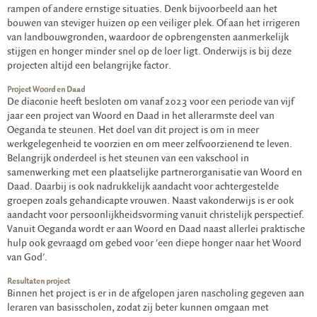
rampen of andere ernstige situaties. Denk bijvoorbeeld aan het
bouwen van steviger huizen op een veiliger plek. Of aan het irrigeren
van landbouwgronden, waardoor de opbrengensten aanmerkelijk
stijgen en honger minder snel op de loer ligt. Onderwijs is bij deze
projecten altijd een belangrijke factor.
Project Woord en Daad
De diaconie heeft besloten om vanaf 2023 voor een periode van vijf
jaar een project van Woord en Daad in het allerarmste deel van
Oeganda te steunen. Het doel van dit project is om in meer
werkgelegenheid te voorzien en om meer zelfvoorzienend te leven.
Belangrijk onderdeel is het steunen van een vakschool in
samenwerking met een plaatselijke partnerorganisatie van Woord en
Daad. Daarbij is ook nadrukkelijk aandacht voor achtergestelde
groepen zoals gehandicapte vrouwen. Naast vakonderwijs is er ook
aandacht voor persoonlijkheidsvorming vanuit christelijk perspectief.
Vanuit Oeganda wordt er aan Woord en Daad naast allerlei praktische
hulp ook gevraagd om gebed voor 'een diepe honger naar het Woord
van God'.
Resultaten project
Binnen het project is er in de afgelopen jaren nascholing gegeven aan
leraren van basisscholen, zodat zij beter kunnen omgaan met