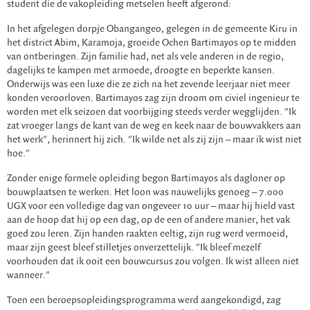
student die de vakopleiding metselen heeft afgerond:
In het afgelegen dorpje Obangangeo, gelegen in de gemeente Kiru in
het district Abim, Karamoja, groeide Ochen Bartimayos op te midden
van ontberingen. Zijn familie had, net als vele anderen in de regio,
dagelijks te kampen met armoede, droogte en beperkte kansen.
Onderwijs was een luxe die ze zich na het zevende leerjaar niet meer
konden veroorloven. Bartimayos zag zijn droom om civiel ingenieur te
worden met elk seizoen dat voorbijging steeds verder wegglijden. "Ik
zat vroeger langs de kant van de weg en keek naar de bouwvakkers aan
het werk", herinnert hij zich. "Ik wilde net als zij zijn – maar ik wist niet
hoe."
Zonder enige formele opleiding begon Bartimayos als dagloner op
bouwplaatsen te werken. Het loon was nauwelijks genoeg – 7.000
UGX voor een volledige dag van ongeveer 10 uur – maar hij hield vast
aan de hoop dat hij op een dag, op de een of andere manier, het vak
goed zou leren. Zijn handen raakten eeltig, zijn rug werd vermoeid,
maar zijn geest bleef stilletjes onverzettelijk. "Ik bleef mezelf
voorhouden dat ik ooit een bouwcursus zou volgen. Ik wist alleen niet
wanneer."
Toen een beroepsopleidingsprogramma werd aangekondigd, zag